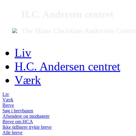
H.C. Andersen centret
The Hans Christian Andersen Centr
Liv
H.C. Andersen centret
Værk
Liv
Værk
Breve
Søg i brevbasen
Afsendere og modtagere
Breve om HCA
Ikke tidligere trykte breve
Alle breve