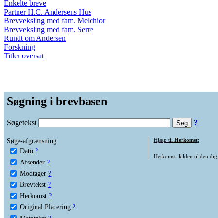
Enkelte breve
Partner H.C. Andersens Hus
Brevveksling med fam. Melchior
Brevveksling med fam. Serre
Rundt om Andersen
Forskning
Titler oversat
Søgning i brevbasen
Søgetekst
?
Søge-afgrænsning:
Hjælp til
Herkomst
:
Dato
?
Herkomst: kilden til den digi
Afsender
?
Modtager
?
Brevtekst
?
Herkomst
?
Original Placering
?
Metatekst
?