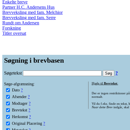
Enkelte breve
Partner H.C. Andersens Hus
Brevveksling med fam. Melchior
Brevveksling med fam. Serre
Rundt om Andersen
Forskning
Titler oversat
Søgning i brevbasen
Søgetekst
?
Søge-afgrænsning:
Hjælp til
Brevtekst
:
Dato
?
Der er ingen restriktioner p
Afsender
?
normalt.
Modtager
?
Vil du f.eks. finde en tekst,
Naar dette Brev
indgår, skal
Brevtekst
?
Herkomst
?
Original Placering
?
Metatekst
?