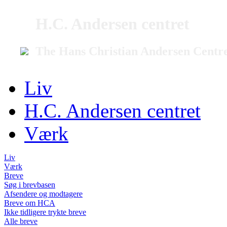
H.C. Andersen centret
The Hans Christian Andersen Centr
Liv
H.C. Andersen centret
Værk
Liv
Værk
Breve
Søg i brevbasen
Afsendere og modtagere
Breve om HCA
Ikke tidligere trykte breve
Alle breve