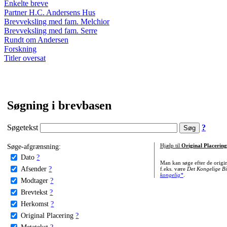
Enkelte breve
Partner H.C. Andersens Hus
Brevveksling med fam. Melchior
Brevveksling med fam. Serre
Rundt om Andersen
Forskning
Titler oversat
Søgning i brevbasen
Søgetekst
?
Søge-afgrænsning:
Hjælp til
Original Placering
Dato
?
Man kan søge efter de origi
Afsender
?
f.eks. være
Det Kongelige Bi
kongelig*
.
Modtager
?
Brevtekst
?
Herkomst
?
Original Placering
?
Metatekst
?