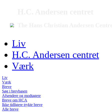
H.C. Andersen centret
The Hans Christian Andersen Centr
Liv
H.C. Andersen centret
Værk
Liv
Værk
Breve
Søg i brevbasen
Afsendere og modtagere
Breve om HCA
Ikke tidligere trykte breve
Alle breve