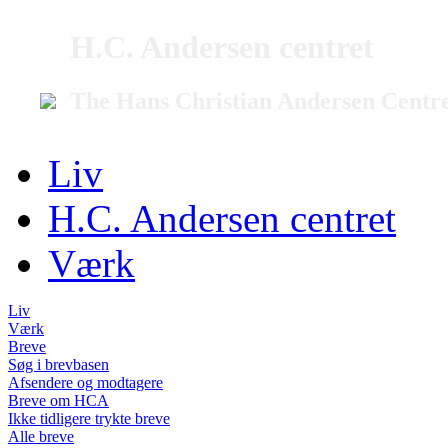
H.C. Andersen centret
The Hans Christian Andersen Centr
Liv
H.C. Andersen centret
Værk
Liv
Værk
Breve
Søg i brevbasen
Afsendere og modtagere
Breve om HCA
Ikke tidligere trykte breve
Alle breve