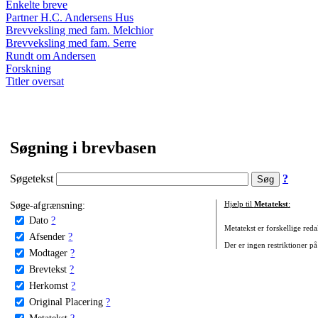
Enkelte breve
Partner H.C. Andersens Hus
Brevveksling med fam. Melchior
Brevveksling med fam. Serre
Rundt om Andersen
Forskning
Titler oversat
Søgning i brevbasen
Søgetekst
?
Søge-afgrænsning:
Hjælp til
Metatekst
:
Dato
?
Metatekst er forskellige reda
Afsender
?
Der er ingen restriktioner på
Modtager
?
Brevtekst
?
Herkomst
?
Original Placering
?
Metatekst
?