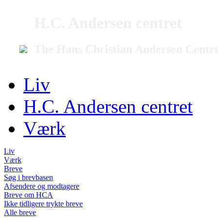
H.C. Andersen centret
The Hans Christian Andersen Centr
Liv
H.C. Andersen centret
Værk
Liv
Værk
Breve
Søg i brevbasen
Afsendere og modtagere
Breve om HCA
Ikke tidligere trykte breve
Alle breve