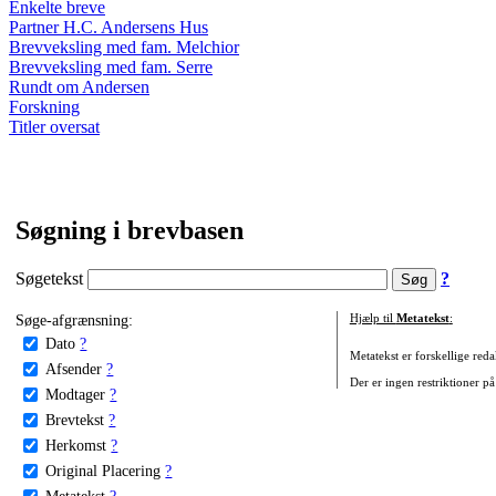
Enkelte breve
Partner H.C. Andersens Hus
Brevveksling med fam. Melchior
Brevveksling med fam. Serre
Rundt om Andersen
Forskning
Titler oversat
Søgning i brevbasen
Søgetekst
?
Søge-afgrænsning:
Hjælp til
Metatekst
:
Dato
?
Metatekst er forskellige reda
Afsender
?
Der er ingen restriktioner på
Modtager
?
Brevtekst
?
Herkomst
?
Original Placering
?
Metatekst
?