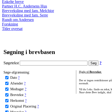
Enkelte breve
Partner H.C. Andersens Hus
Brevveksling med fam. Melchior
Brevveksling med fam. Serre
Rundt om Andersen
Forskning
Titler oversat
Søgning i brevbasen
Søgetekst
?
Søge-afgrænsning:
Hjælp til
Brevtekst
:
Dato
?
Der er ingen restriktioner p
Afsender
?
normalt.
Modtager
?
Vil du f.eks. finde en tekst,
Naar dette Brev
indgår, skal
Brevtekst
?
Herkomst
?
Original Placering
?
Metatekst
?