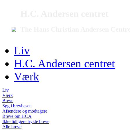
H.C. Andersen centret
The Hans Christian Andersen Centr
Liv
H.C. Andersen centret
Værk
Liv
Værk
Breve
Søg i brevbasen
Afsendere og modtagere
Breve om HCA
Ikke tidligere trykte breve
Alle breve