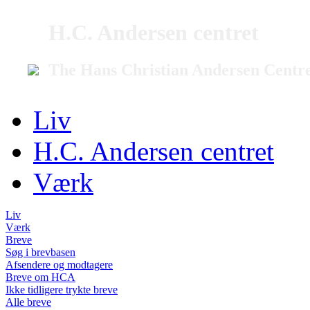
H.C. Andersen centret
The Hans Christian Andersen Centr
Liv
H.C. Andersen centret
Værk
Liv
Værk
Breve
Søg i brevbasen
Afsendere og modtagere
Breve om HCA
Ikke tidligere trykte breve
Alle breve