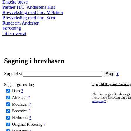
Enkelte breve
Partner H.C. Andersens Hus
Brevveksling med fam. Melchior
Brevveksling med fam. Serre
Rundt om Andersen
Forskning
Titler oversat
Søgning i brevbasen
Søgetekst
?
Søge-afgrænsning:
Hjælp til
Original Placering
Dato
?
Man kan søge efter de origi
Afsender
?
f.eks. være
Det Kongelige Bi
kongelig*
.
Modtager
?
Brevtekst
?
Herkomst
?
Original Placering
?
Metatekst
?