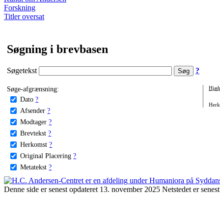
Forskning
Titler oversat
Søgning i brevbasen
Søgetekst
?
Søge-afgrænsning:
Hjæl
Dato
?
Herko
Afsender
?
Modtager
?
Brevtekst
?
Herkomst
?
Original Placering
?
Metatekst
?
Denne side er senest opdateret 13. november 2025 Netstedet er senest