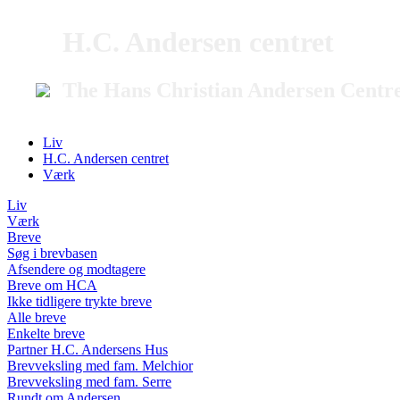
H.C. Andersen centret
The Hans Christian Andersen Centr
Liv
H.C. Andersen centret
Værk
Liv
Værk
Breve
Søg i brevbasen
Afsendere og modtagere
Breve om HCA
Ikke tidligere trykte breve
Alle breve
Enkelte breve
Partner H.C. Andersens Hus
Brevveksling med fam. Melchior
Brevveksling med fam. Serre
Rundt om Andersen