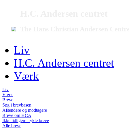
H.C. Andersen centret
The Hans Christian Andersen Centr
Liv
H.C. Andersen centret
Værk
Liv
Værk
Breve
Søg i brevbasen
Afsendere og modtagere
Breve om HCA
Ikke tidligere trykte breve
Alle breve