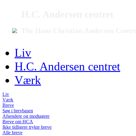
H.C. Andersen centret
The Hans Christian Andersen Centr
Liv
H.C. Andersen centret
Værk
Liv
Værk
Breve
Søg i brevbasen
Afsendere og modtagere
Breve om HCA
Ikke tidligere trykte breve
Alle breve