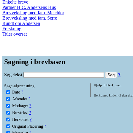
Enkelte breve
Partner H.C. Andersens Hus
Brevveksling med fam. Melchior
Brevveksling med fam. Serre
Rundt om Andersen
Forskning
Titler oversat
Søgning i brevbasen
Søgetekst
?
Søge-afgrænsning:
Hjælp til
Herkomst
:
Dato
?
Herkomst: kilden til den digi
Afsender
?
Modtager
?
Brevtekst
?
Herkomst
?
Original Placering
?
Metatekst
?