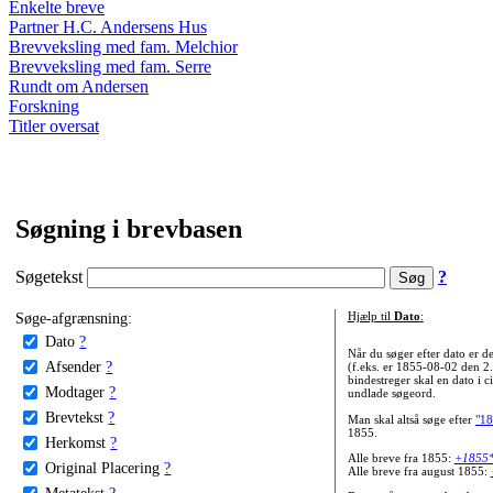
Enkelte breve
Partner H.C. Andersens Hus
Brevveksling med fam. Melchior
Brevveksling med fam. Serre
Rundt om Andersen
Forskning
Titler oversat
Søgning i brevbasen
Søgetekst
?
Søge-afgrænsning:
Hjælp til
Dato
:
Dato
?
Når du søger efter dato er
Afsender
?
(f.eks. er 1855-08-02 den 2
bindestreger skal en dato i c
Modtager
?
undlade søgeord.
Brevtekst
?
Man skal altså søge efter
"18
1855.
Herkomst
?
Alle breve fra 1855:
+1855
Original Placering
?
Alle breve fra august 1855:
Metatekst
?