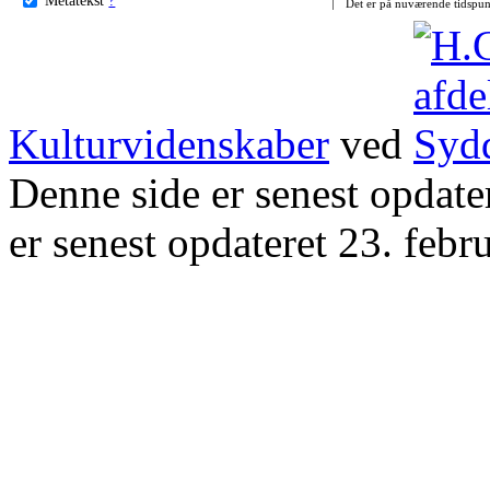
Det er på nuværende tidspun
Kulturvidenskaber
ved
Denne side er senest opdat
er senest opdateret 23. febr