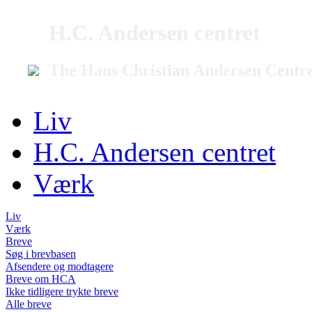
H.C. Andersen centret
The Hans Christian Andersen Centr
Liv
H.C. Andersen centret
Værk
Liv
Værk
Breve
Søg i brevbasen
Afsendere og modtagere
Breve om HCA
Ikke tidligere trykte breve
Alle breve