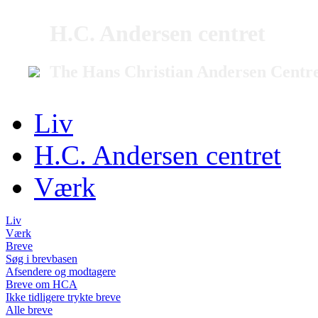
H.C. Andersen centret
The Hans Christian Andersen Centr
Liv
H.C. Andersen centret
Værk
Liv
Værk
Breve
Søg i brevbasen
Afsendere og modtagere
Breve om HCA
Ikke tidligere trykte breve
Alle breve