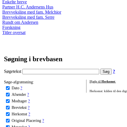
Enkelte breve
Partner H.C. Andersens Hus
Brevveksling med fam. Melchior
Brevveksling med fam. Serre
Rundt om Andersen
Forskning
Titler oversat
Søgning i brevbasen
Søgetekst
?
Søge-afgrænsning:
Hjælp til
Herkomst
:
Dato
?
Herkomst: kilden til den digi
Afsender
?
Modtager
?
Brevtekst
?
Herkomst
?
Original Placering
?
Metatekst
?