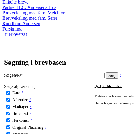
Enkelte breve
Partner H.C. Andersens Hus
Brevveksling med fam. Melchior
Brevveksling med fam. Serre
Rundt om Andersen
Forskning
Titler oversat
Søgning i brevbasen
Søgetekst
?
Søge-afgrænsning:
Hjælp til
Metatekst
:
Dato
?
Metatekst er forskellige reda
Afsender
?
Der er ingen restriktioner på
Modtager
?
Brevtekst
?
Herkomst
?
Original Placering
?
Metatekst
?