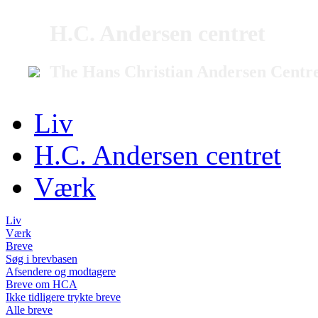
H.C. Andersen centret
The Hans Christian Andersen Centr
Liv
H.C. Andersen centret
Værk
Liv
Værk
Breve
Søg i brevbasen
Afsendere og modtagere
Breve om HCA
Ikke tidligere trykte breve
Alle breve