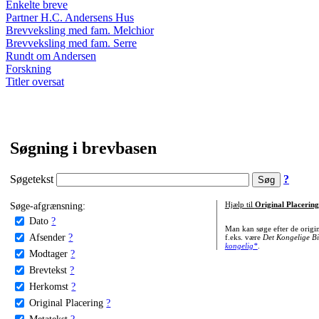
Enkelte breve
Partner H.C. Andersens Hus
Brevveksling med fam. Melchior
Brevveksling med fam. Serre
Rundt om Andersen
Forskning
Titler oversat
Søgning i brevbasen
Søgetekst
?
Søge-afgrænsning:
Hjælp til
Original Placering
Dato
?
Man kan søge efter de origi
Afsender
?
f.eks. være
Det Kongelige Bi
kongelig*
.
Modtager
?
Brevtekst
?
Herkomst
?
Original Placering
?
Metatekst
?