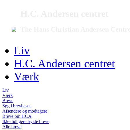
H.C. Andersen centret
The Hans Christian Andersen Centr
Liv
H.C. Andersen centret
Værk
Liv
Værk
Breve
Søg i brevbasen
Afsendere og modtagere
Breve om HCA
Ikke tidligere trykte breve
Alle breve