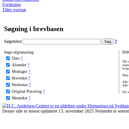
Forskning
Titler oversat
Søgning i brevbasen
Søgetekst
?
Søge-afgrænsning:
Hjæl
Dato
?
Når 
Afsender
?
augu
bruge
Modtager
?
Man 
Brevtekst
?
Alle
Herkomst
?
Alle
Original Placering
?
Det 
Metatekst
?
Denne side er senest opdateret 13. november 2025 Netstedet er senest