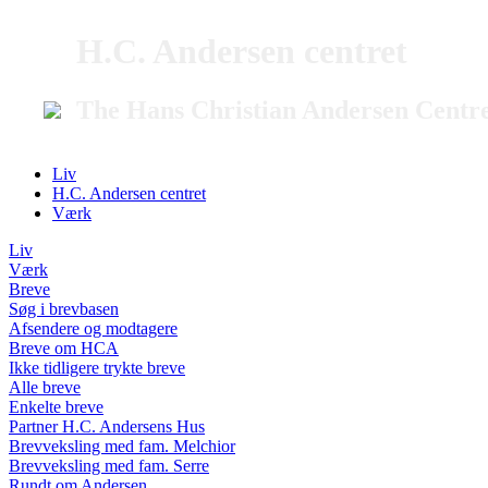
H.C. Andersen centret
The Hans Christian Andersen Centr
Liv
H.C. Andersen centret
Værk
Liv
Værk
Breve
Søg i brevbasen
Afsendere og modtagere
Breve om HCA
Ikke tidligere trykte breve
Alle breve
Enkelte breve
Partner H.C. Andersens Hus
Brevveksling med fam. Melchior
Brevveksling med fam. Serre
Rundt om Andersen