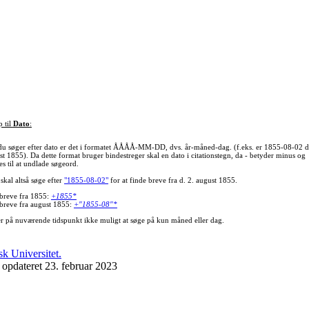
p til
Dato
:
du søger efter dato er det i formatet ÅÅÅÅ-MM-DD, dvs. år-måned-dag. (f.eks. er 1855-08-02 d
st 1855). Da dette format bruger bindestreger skal en dato i citationstegn, da - betyder minus og
s til at undlade søgeord.
skal altså søge efter
"1855-08-02"
for at finde breve fra d. 2. august 1855.
 breve fra 1855:
+1855*
 breve fra august 1855:
+"1855-08"*
er på nuværende tidspunkt ikke muligt at søge på kun måned eller dag.
 opdateret 23. februar 2023