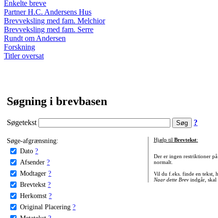
Enkelte breve
Partner H.C. Andersens Hus
Brevveksling med fam. Melchior
Brevveksling med fam. Serre
Rundt om Andersen
Forskning
Titler oversat
Søgning i brevbasen
Søgetekst
?
Søge-afgrænsning:
Hjælp til
Brevtekst
:
Dato
?
Der er ingen restriktioner p
Afsender
?
normalt.
Modtager
?
Vil du f.eks. finde en tekst,
Naar dette Brev
indgår, skal
Brevtekst
?
Herkomst
?
Original Placering
?
Metatekst
?