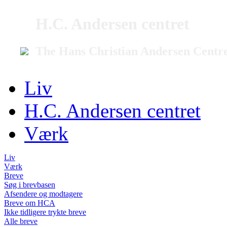
H.C. Andersen centret
The Hans Christian Andersen Centr
Liv
H.C. Andersen centret
Værk
Liv
Værk
Breve
Søg i brevbasen
Afsendere og modtagere
Breve om HCA
Ikke tidligere trykte breve
Alle breve