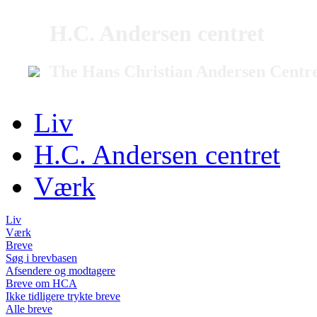
H.C. Andersen centret
The Hans Christian Andersen Centr
Liv
H.C. Andersen centret
Værk
Liv
Værk
Breve
Søg i brevbasen
Afsendere og modtagere
Breve om HCA
Ikke tidligere trykte breve
Alle breve