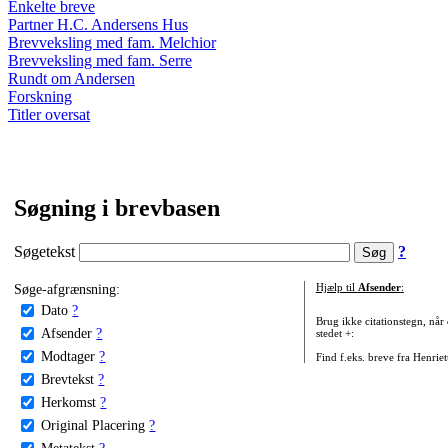
Enkelte breve
Partner H.C. Andersens Hus
Brevveksling med fam. Melchior
Brevveksling med fam. Serre
Rundt om Andersen
Forskning
Titler oversat
Søgning i brevbasen
Søgetekst
?
Søge-afgrænsning:
Hjælp til
Afsender
:
Dato
?
Brug ikke citationstegn, når
Afsender
?
stedet +:
Modtager
?
Find f.eks. breve fra Henrie
Brevtekst
?
Herkomst
?
Original Placering
?
Metatekst
?