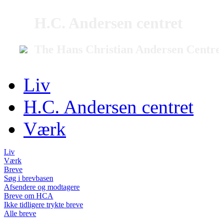
H.C. Andersen centret
The Hans Christian Andersen Centr
Liv
H.C. Andersen centret
Værk
Liv
Værk
Breve
Søg i brevbasen
Afsendere og modtagere
Breve om HCA
Ikke tidligere trykte breve
Alle breve