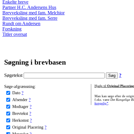
Enkelte breve
Partner H.C. Andersens Hus
Brevveksling med fam. Melchior
Brevveksling med fam. Serre
Rundt om Andersen
Forskning
Titler oversat
Søgning i brevbasen
Søgetekst
?
Søge-afgrænsning:
Hjælp til
Original Placering
Dato
?
Man kan søge efter de origi
Afsender
?
f.eks. være
Det Kongelige Bi
kongelig*
.
Modtager
?
Brevtekst
?
Herkomst
?
Original Placering
?
Metatekst
?