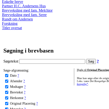
Enkelte breve
Partner H.C. Andersens Hus
Brevveksling med fam. Melchior
Brevveksling med fam. Serre
Rundt om Andersen
Forskning
Titler oversat
Søgning i brevbasen
Søgetekst
?
Søge-afgrænsning:
Hjælp til
Original Placering
Dato
?
Man kan søge efter de origi
Afsender
?
f.eks. være
Det Kongelige Bi
kongelig*
.
Modtager
?
Brevtekst
?
Herkomst
?
Original Placering
?
Metatekst
?