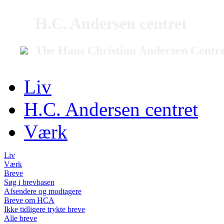
H.C. Andersen centret
The Hans Christian Andersen Centr
Liv
H.C. Andersen centret
Værk
Liv
Værk
Breve
Søg i brevbasen
Afsendere og modtagere
Breve om HCA
Ikke tidligere trykte breve
Alle breve