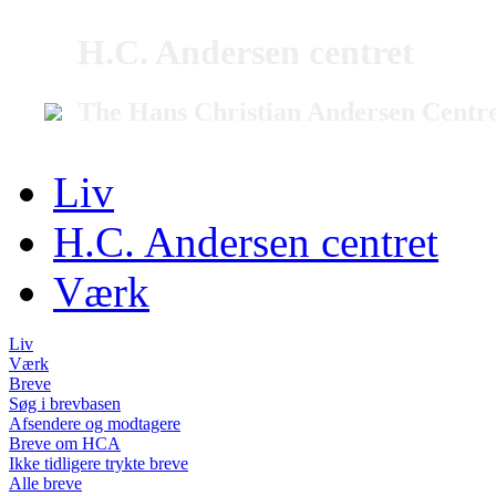
H.C. Andersen centret
The Hans Christian Andersen Centr
Liv
H.C. Andersen centret
Værk
Liv
Værk
Breve
Søg i brevbasen
Afsendere og modtagere
Breve om HCA
Ikke tidligere trykte breve
Alle breve