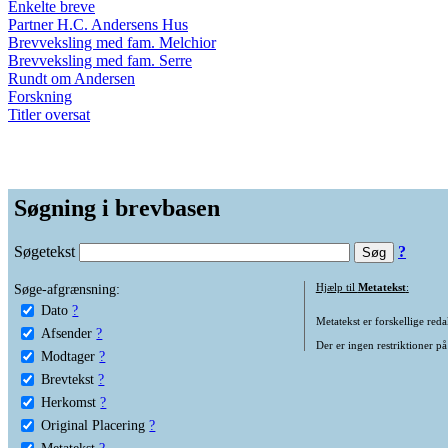
Enkelte breve
Partner H.C. Andersens Hus
Brevveksling med fam. Melchior
Brevveksling med fam. Serre
Rundt om Andersen
Forskning
Titler oversat
Søgning i brevbasen
Søgetekst
?
Søge-afgrænsning:
Hjælp til
Metatekst
:
Dato
?
Metatekst er forskellige reda
Afsender
?
Der er ingen restriktioner på
Modtager
?
Brevtekst
?
Herkomst
?
Original Placering
?
Metatekst
?