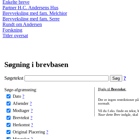
Enkelte breve
Partner H.C. Andersens Hus
Brevveksling med fam. Melchior
Brevveksling med fam. Serre
Rundt om Andersen
Forskning
Titler oversat
Søgning i brevbasen
Søgetekst
?
Søge-afgrænsning:
Hjælp til
Brevtekst
:
Dato
?
Der er ingen restriktioner p
Afsender
?
normalt.
Modtager
?
Vil du f.eks. finde en tekst,
Naar dette Brev
indgår, skal
Brevtekst
?
Herkomst
?
Original Placering
?
Metatekst
?