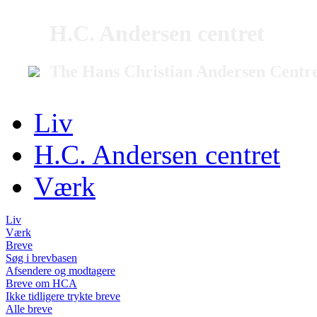
H.C. Andersen centret
The Hans Christian Andersen Centr
Liv
H.C. Andersen centret
Værk
Liv
Værk
Breve
Søg i brevbasen
Afsendere og modtagere
Breve om HCA
Ikke tidligere trykte breve
Alle breve