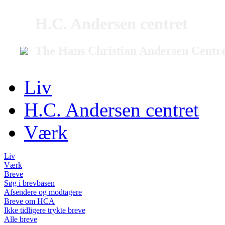
H.C. Andersen centret
The Hans Christian Andersen Centr
Liv
H.C. Andersen centret
Værk
Liv
Værk
Breve
Søg i brevbasen
Afsendere og modtagere
Breve om HCA
Ikke tidligere trykte breve
Alle breve