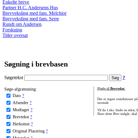
Enkelte breve
Partner H.C. Andersens Hus
Brevveksling med fam. Melchior
Brevveksling med fam. Serre
Rundt om Andersen
Forskning
Titler oversat
Søgning i brevbasen
Søgetekst
?
Søge-afgrænsning:
Hjælp til
Brevtekst
:
Dato
?
Der er ingen restriktioner p
Afsender
?
normalt.
Modtager
?
Vil du f.eks. finde en tekst,
Naar dette Brev
indgår, skal
Brevtekst
?
Herkomst
?
Original Placering
?
Metatekst
?