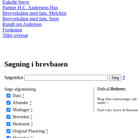
Enkelte breve
Partner H.C. Andersens Hus
Brevveksling med fam. Melchior
Brevveksling med fam. Serre
Rundt om Andersen
Forskning
Titler oversat
Søgning i brevbasen
Søgetekst
?
Søge-afgrænsning:
Hjælp til
Modtager
:
Dato
?
Brug ikke citationstegn, når
Afsender
?
stedet +:
Modtager
?
Find f.eks. breve til Henriet
Brevtekst
?
Herkomst
?
Original Placering
?
Metatekst
?