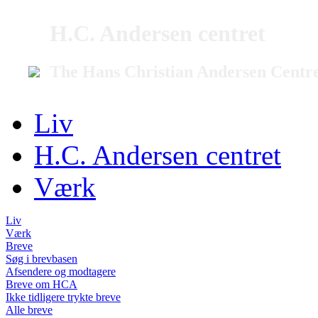
H.C. Andersen centret
The Hans Christian Andersen Centr
Liv
H.C. Andersen centret
Værk
Liv
Værk
Breve
Søg i brevbasen
Afsendere og modtagere
Breve om HCA
Ikke tidligere trykte breve
Alle breve