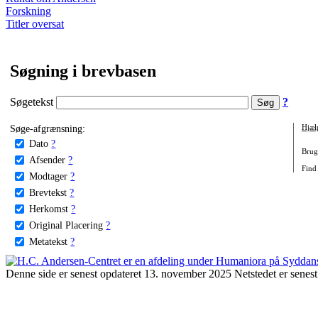
Forskning
Titler oversat
Søgning i brevbasen
Søgetekst
?
Søge-afgrænsning:
Hjæl
Dato
?
Brug 
Afsender
?
Find
Modtager
?
Brevtekst
?
Herkomst
?
Original Placering
?
Metatekst
?
Denne side er senest opdateret 13. november 2025 Netstedet er senest