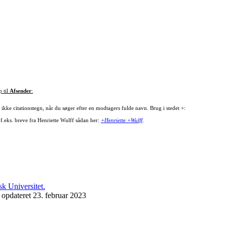
p til
Afsender
:
ikke citationstegn, når du søger efter en modtagers fulde navn. Brug i stedet +:
 f.eks. breve fra Henriette Wulff sådan her:
+Henriette +Wulff
.
 opdateret 23. februar 2023