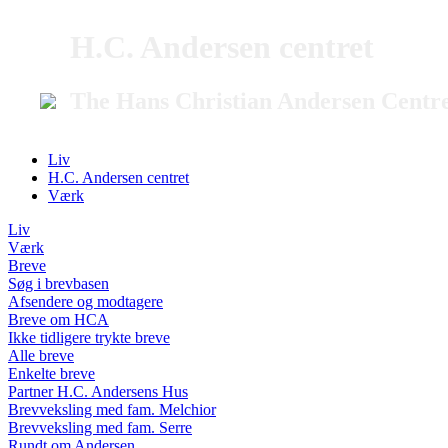
H.C. Andersen centret
The Hans Christian Andersen Centr
Liv
H.C. Andersen centret
Værk
Liv
Værk
Breve
Søg i brevbasen
Afsendere og modtagere
Breve om HCA
Ikke tidligere trykte breve
Alle breve
Enkelte breve
Partner H.C. Andersens Hus
Brevveksling med fam. Melchior
Brevveksling med fam. Serre
Rundt om Andersen