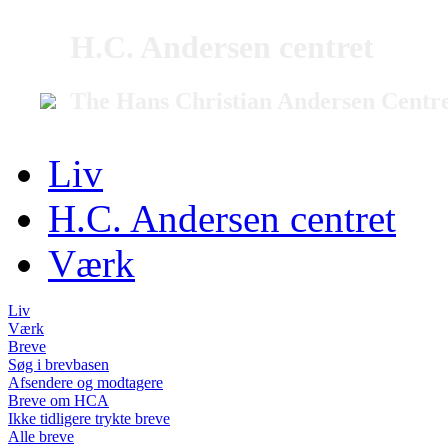
H.C. Andersen centret
The Hans Christian Andersen Centr
Liv
H.C. Andersen centret
Værk
Liv
Værk
Breve
Søg i brevbasen
Afsendere og modtagere
Breve om HCA
Ikke tidligere trykte breve
Alle breve