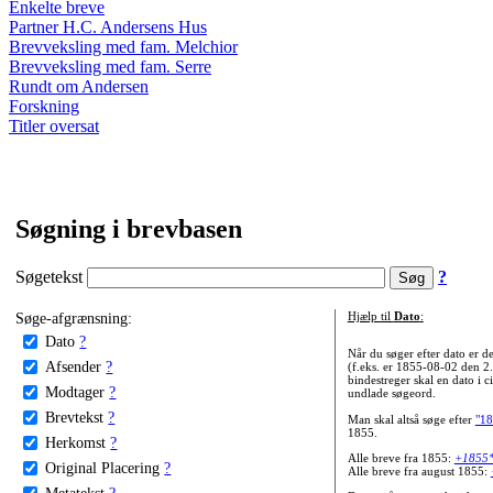
Enkelte breve
Partner H.C. Andersens Hus
Brevveksling med fam. Melchior
Brevveksling med fam. Serre
Rundt om Andersen
Forskning
Titler oversat
Søgning i brevbasen
Søgetekst
?
Søge-afgrænsning:
Hjælp til
Dato
:
Dato
?
Når du søger efter dato er
Afsender
?
(f.eks. er 1855-08-02 den 2
bindestreger skal en dato i c
Modtager
?
undlade søgeord.
Brevtekst
?
Man skal altså søge efter
"18
1855.
Herkomst
?
Alle breve fra 1855:
+1855
Original Placering
?
Alle breve fra august 1855:
Metatekst
?