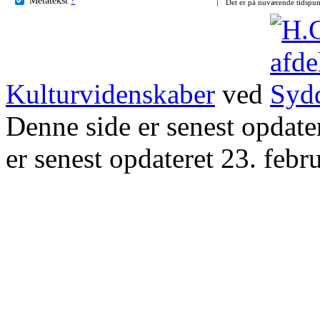
Det er på nuværende tidspun
Kulturvidenskaber
ved
Denne side er senest opdat
er senest opdateret 23. febr