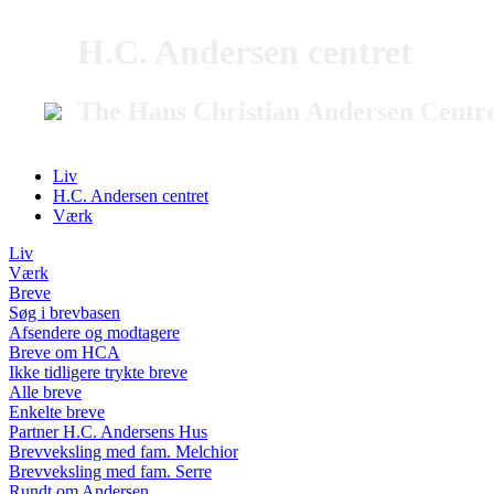
H.C. Andersen centret
The Hans Christian Andersen Centr
Liv
H.C. Andersen centret
Værk
Liv
Værk
Breve
Søg i brevbasen
Afsendere og modtagere
Breve om HCA
Ikke tidligere trykte breve
Alle breve
Enkelte breve
Partner H.C. Andersens Hus
Brevveksling med fam. Melchior
Brevveksling med fam. Serre
Rundt om Andersen