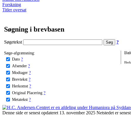
Forskning
Titler oversat
Søgning i brevbasen
Søgetekst
?
Søge-afgrænsning:
Hjæl
Dato
?
Herko
Afsender
?
Modtager
?
Brevtekst
?
Herkomst
?
Original Placering
?
Metatekst
?
Denne side er senest opdateret 13. november 2025 Netstedet er senest