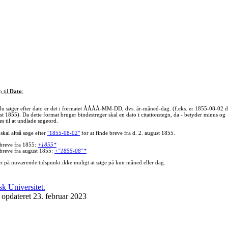
p til
Dato
:
du søger efter dato er det i formatet ÅÅÅÅ-MM-DD, dvs. år-måned-dag. (f.eks. er 1855-08-02 d
st 1855). Da dette format bruger bindestreger skal en dato i citationstegn, da - betyder minus og
s til at undlade søgeord.
skal altså søge efter
"1855-08-02"
for at finde breve fra d. 2. august 1855.
 breve fra 1855:
+1855*
 breve fra august 1855:
+"1855-08"*
er på nuværende tidspunkt ikke muligt at søge på kun måned eller dag.
 opdateret 23. februar 2023