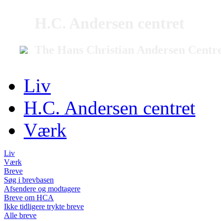
H.C. Andersen centret
The Hans Christian Andersen Centr
Liv
H.C. Andersen centret
Værk
Liv
Værk
Breve
Søg i brevbasen
Afsendere og modtagere
Breve om HCA
Ikke tidligere trykte breve
Alle breve