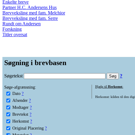
Enkelte breve
Partner H.C. Andersens Hus
Brevveksling med fam. Melchior
Brevveksling med fam. Serre
Rundt om Andersen
Forskning
Titler oversat
Søgning i brevbasen
Søgetekst
?
Søge-afgrænsning:
Hjælp til
Herkomst
:
Dato
?
Herkomst: kilden til den digi
Afsender
?
Modtager
?
Brevtekst
?
Herkomst
?
Original Placering
?
Metatekst
?