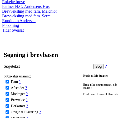
Enkelte breve
Partner H.C. Andersens Hus
Brevveksling med fam. Melchior
Brevveksling med fam. Serre
Rundt om Andersen
Forskning
Titler oversat
Søgning i brevbasen
Søgetekst
?
Søge-afgrænsning:
Hjælp til
Modtager
:
Dato
?
Brug ikke citationstegn, når
Afsender
?
stedet +:
Modtager
?
Find f.eks. breve til Henriet
Brevtekst
?
Herkomst
?
Original Placering
?
Metatekst
?