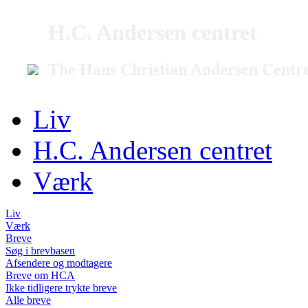
H.C. Andersen centret
The Hans Christian Andersen Centr
Liv
H.C. Andersen centret
Værk
Liv
Værk
Breve
Søg i brevbasen
Afsendere og modtagere
Breve om HCA
Ikke tidligere trykte breve
Alle breve