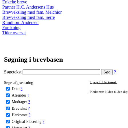
Enkelte breve
Partner H.C. Andersens Hus
Brevveksling med fam. Melchior
Brevveksling med fam. Serre
Rundt om Andersen
Forskning
Titler oversat
Søgning i brevbasen
Søgetekst
?
Søge-afgrænsning:
Hjælp til
Herkomst
:
Dato
?
Herkomst: kilden til den digi
Afsender
?
Modtager
?
Brevtekst
?
Herkomst
?
Original Placering
?
Metatekst
?