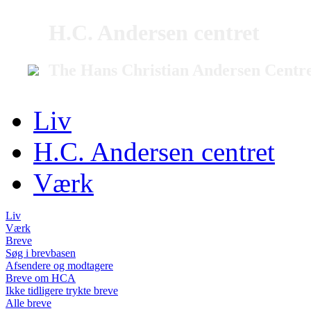
H.C. Andersen centret
The Hans Christian Andersen Centr
Liv
H.C. Andersen centret
Værk
Liv
Værk
Breve
Søg i brevbasen
Afsendere og modtagere
Breve om HCA
Ikke tidligere trykte breve
Alle breve