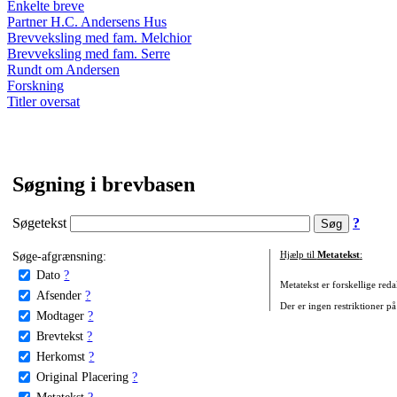
Enkelte breve
Partner H.C. Andersens Hus
Brevveksling med fam. Melchior
Brevveksling med fam. Serre
Rundt om Andersen
Forskning
Titler oversat
Søgning i brevbasen
Søgetekst
?
Søge-afgrænsning:
Hjælp til
Metatekst
:
Dato
?
Metatekst er forskellige reda
Afsender
?
Der er ingen restriktioner på
Modtager
?
Brevtekst
?
Herkomst
?
Original Placering
?
Metatekst
?