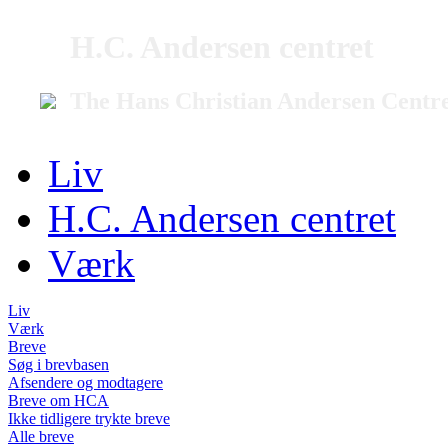
H.C. Andersen centret
The Hans Christian Andersen Centr
Liv
H.C. Andersen centret
Værk
Liv
Værk
Breve
Søg i brevbasen
Afsendere og modtagere
Breve om HCA
Ikke tidligere trykte breve
Alle breve