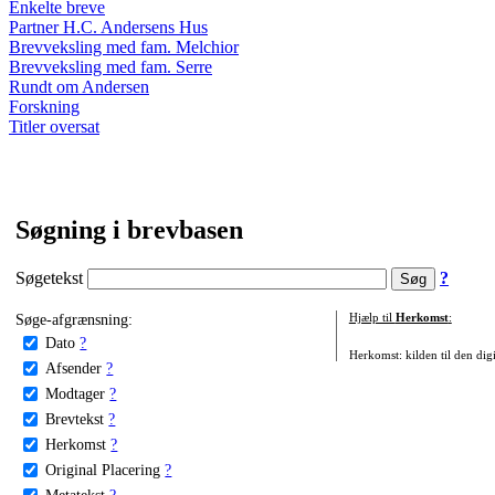
Enkelte breve
Partner H.C. Andersens Hus
Brevveksling med fam. Melchior
Brevveksling med fam. Serre
Rundt om Andersen
Forskning
Titler oversat
Søgning i brevbasen
Søgetekst
?
Søge-afgrænsning:
Hjælp til
Herkomst
:
Dato
?
Herkomst: kilden til den digi
Afsender
?
Modtager
?
Brevtekst
?
Herkomst
?
Original Placering
?
Metatekst
?