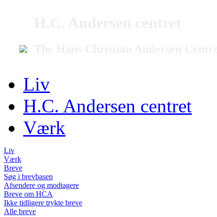
H.C. Andersen centret
The Hans Christian Andersen Centr
Liv
H.C. Andersen centret
Værk
Liv
Værk
Breve
Søg i brevbasen
Afsendere og modtagere
Breve om HCA
Ikke tidligere trykte breve
Alle breve