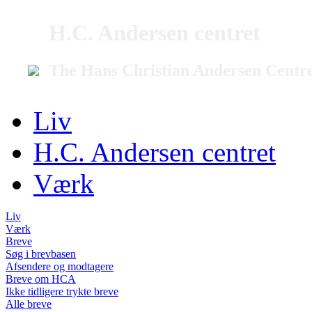
H.C. Andersen centret
The Hans Christian Andersen Centr
Liv
H.C. Andersen centret
Værk
Liv
Værk
Breve
Søg i brevbasen
Afsendere og modtagere
Breve om HCA
Ikke tidligere trykte breve
Alle breve