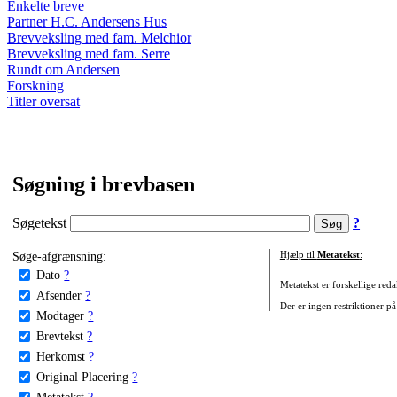
Enkelte breve
Partner H.C. Andersens Hus
Brevveksling med fam. Melchior
Brevveksling med fam. Serre
Rundt om Andersen
Forskning
Titler oversat
Søgning i brevbasen
Søgetekst
?
Søge-afgrænsning:
Hjælp til
Metatekst
:
Dato
?
Metatekst er forskellige reda
Afsender
?
Der er ingen restriktioner på
Modtager
?
Brevtekst
?
Herkomst
?
Original Placering
?
Metatekst
?