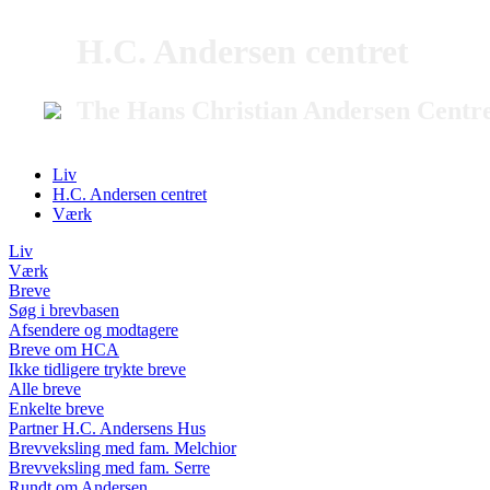
H.C. Andersen centret
The Hans Christian Andersen Centr
Liv
H.C. Andersen centret
Værk
Liv
Værk
Breve
Søg i brevbasen
Afsendere og modtagere
Breve om HCA
Ikke tidligere trykte breve
Alle breve
Enkelte breve
Partner H.C. Andersens Hus
Brevveksling med fam. Melchior
Brevveksling med fam. Serre
Rundt om Andersen