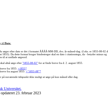
p til
Dato
:
du søger efter dato er det i formatet ÅÅÅÅ-MM-DD, dvs. år-måned-dag. (f.eks. er 1855-08-02 d
st 1855). Da dette format bruger bindestreger skal en dato i citationstegn, da - betyder minus og
s til at undlade søgeord.
skal altså søge efter
"1855-08-02"
for at finde breve fra d. 2. august 1855.
 breve fra 1855:
+1855*
 breve fra august 1855:
+"1855-08"*
er på nuværende tidspunkt ikke muligt at søge på kun måned eller dag.
 opdateret 23. februar 2023