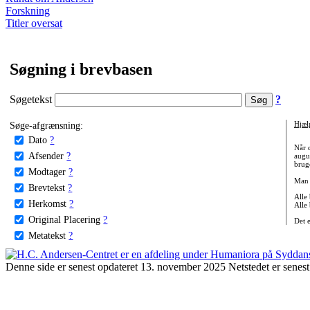
Forskning
Titler oversat
Søgning i brevbasen
Søgetekst
?
Søge-afgrænsning:
Hjæl
Dato
?
Når 
Afsender
?
augu
bruge
Modtager
?
Man 
Brevtekst
?
Alle
Herkomst
?
Alle
Original Placering
?
Det 
Metatekst
?
Denne side er senest opdateret 13. november 2025 Netstedet er senest