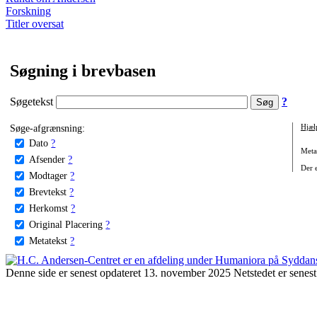
Forskning
Titler oversat
Søgning i brevbasen
Søgetekst
?
Søge-afgrænsning:
Hjæl
Dato
?
Metat
Afsender
?
Der e
Modtager
?
Brevtekst
?
Herkomst
?
Original Placering
?
Metatekst
?
Denne side er senest opdateret 13. november 2025 Netstedet er senest