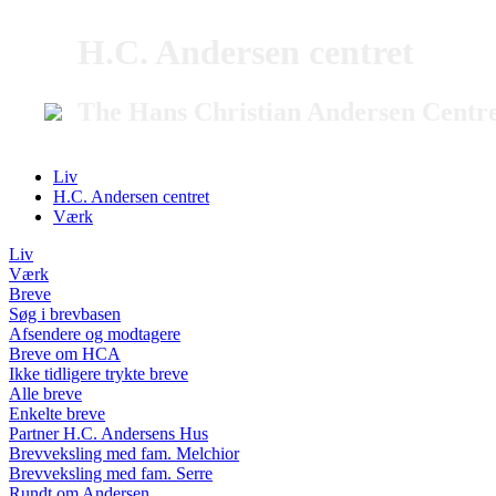
H.C. Andersen centret
The Hans Christian Andersen Centr
Liv
H.C. Andersen centret
Værk
Liv
Værk
Breve
Søg i brevbasen
Afsendere og modtagere
Breve om HCA
Ikke tidligere trykte breve
Alle breve
Enkelte breve
Partner H.C. Andersens Hus
Brevveksling med fam. Melchior
Brevveksling med fam. Serre
Rundt om Andersen