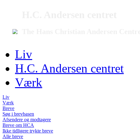
H.C. Andersen centret
The Hans Christian Andersen Centr
Liv
H.C. Andersen centret
Værk
Liv
Værk
Breve
Søg i brevbasen
Afsendere og modtagere
Breve om HCA
Ikke tidligere trykte breve
Alle breve