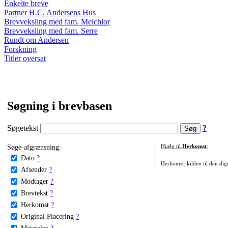
Enkelte breve
Partner H.C. Andersens Hus
Brevveksling med fam. Melchior
Brevveksling med fam. Serre
Rundt om Andersen
Forskning
Titler oversat
Søgning i brevbasen
Søgetekst
?
Søge-afgrænsning:
Hjælp til
Herkomst
:
Dato
?
Herkomst: kilden til den digi
Afsender
?
Modtager
?
Brevtekst
?
Herkomst
?
Original Placering
?
Metatekst
?