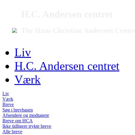
H.C. Andersen centret
The Hans Christian Andersen Centr
Liv
H.C. Andersen centret
Værk
Liv
Værk
Breve
Søg i brevbasen
Afsendere og modtagere
Breve om HCA
Ikke tidligere trykte breve
Alle breve