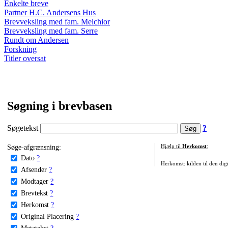
Enkelte breve
Partner H.C. Andersens Hus
Brevveksling med fam. Melchior
Brevveksling med fam. Serre
Rundt om Andersen
Forskning
Titler oversat
Søgning i brevbasen
Søgetekst
?
Søge-afgrænsning:
Hjælp til
Herkomst
:
Dato
?
Herkomst: kilden til den digi
Afsender
?
Modtager
?
Brevtekst
?
Herkomst
?
Original Placering
?
Metatekst
?