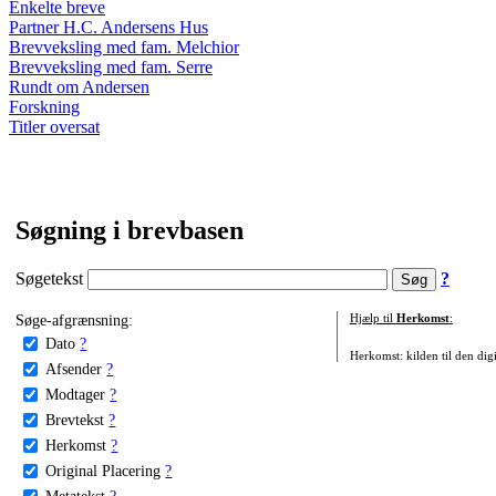
Enkelte breve
Partner H.C. Andersens Hus
Brevveksling med fam. Melchior
Brevveksling med fam. Serre
Rundt om Andersen
Forskning
Titler oversat
Søgning i brevbasen
Søgetekst
?
Søge-afgrænsning:
Hjælp til
Herkomst
:
Dato
?
Herkomst: kilden til den digi
Afsender
?
Modtager
?
Brevtekst
?
Herkomst
?
Original Placering
?
Metatekst
?