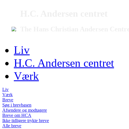
H.C. Andersen centret
The Hans Christian Andersen Centr
Liv
H.C. Andersen centret
Værk
Liv
Værk
Breve
Søg i brevbasen
Afsendere og modtagere
Breve om HCA
Ikke tidligere trykte breve
Alle breve