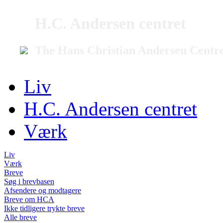
H.C. Andersen centret
The Hans Christian Andersen Centr
Liv
H.C. Andersen centret
Værk
Liv
Værk
Breve
Søg i brevbasen
Afsendere og modtagere
Breve om HCA
Ikke tidligere trykte breve
Alle breve