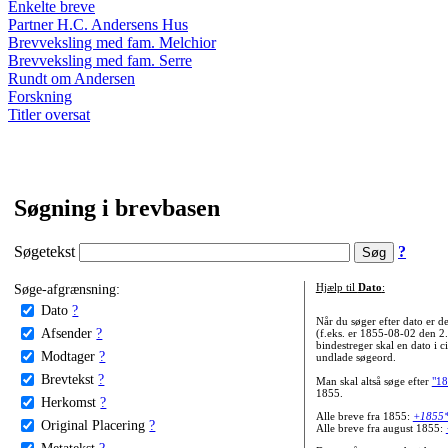
Enkelte breve
Partner H.C. Andersens Hus
Brevveksling med fam. Melchior
Brevveksling med fam. Serre
Rundt om Andersen
Forskning
Titler oversat
Søgning i brevbasen
Søgetekst
?
Søge-afgrænsning:
Hjælp til
Dato
:
Dato
?
Når du søger efter dato er
Afsender
?
(f.eks. er 1855-08-02 den 2
bindestreger skal en dato i c
Modtager
?
undlade søgeord.
Brevtekst
?
Man skal altså søge efter
"18
1855.
Herkomst
?
Alle breve fra 1855:
+1855
Original Placering
?
Alle breve fra august 1855:
Metatekst
?