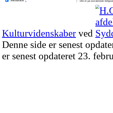
Det er på nuværende tidspun
Kulturvidenskaber
ved
Denne side er senest opdat
er senest opdateret 23. febr