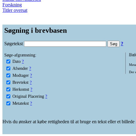
Forskning
Titler oversat
Søgning i brevbasen
Søgetekst
?
Søge-afgrænsning:
Hjæl
Dato
?
Metat
Afsender
?
Der e
Modtager
?
Brevtekst
?
Herkomst
?
Original Placering
?
Metatekst
?
Hvis du ønsker at købe rettigheden til at bruge en tekst eller et billed