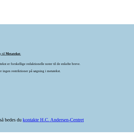
p til
Metatekst
:
ekst er forskellige redaktionelle noter til de enkelte breve.
r ingen restriktioner på søgning i metatekst.
e så bedes du
kontakte H.C. Andersen-Centret