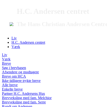
H.C. Andersen centret
The Hans Christian Andersen Centr
Liv
H.C. Andersen centret
Værk
Liv
Værk
Breve
Søg i brevbasen
Afsendere og modtagere
Breve om HCA
Ikke tidligere trykte breve
Alle breve
Enkelte breve
Partner H.C. Andersens Hus
Brevveksling med fam. Melchior
Brevveksling med fam. Serre
Rundt om Andersen