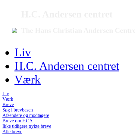
H.C. Andersen centret
The Hans Christian Andersen Centr
Liv
H.C. Andersen centret
Værk
Liv
Værk
Breve
Søg i brevbasen
Afsendere og modtagere
Breve om HCA
Ikke tidligere trykte breve
Alle breve