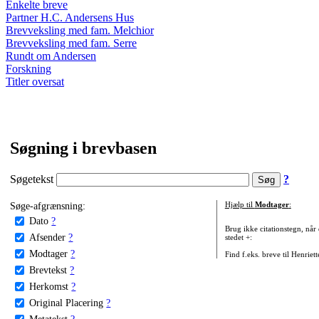
Enkelte breve
Partner H.C. Andersens Hus
Brevveksling med fam. Melchior
Brevveksling med fam. Serre
Rundt om Andersen
Forskning
Titler oversat
Søgning i brevbasen
Søgetekst
?
Søge-afgrænsning:
Hjælp til
Modtager
:
Dato
?
Brug ikke citationstegn, når
Afsender
?
stedet +:
Modtager
?
Find f.eks. breve til Henriet
Brevtekst
?
Herkomst
?
Original Placering
?
Metatekst
?