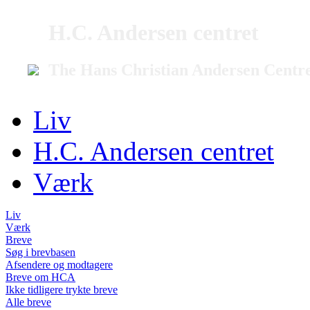
H.C. Andersen centret
The Hans Christian Andersen Centr
Liv
H.C. Andersen centret
Værk
Liv
Værk
Breve
Søg i brevbasen
Afsendere og modtagere
Breve om HCA
Ikke tidligere trykte breve
Alle breve