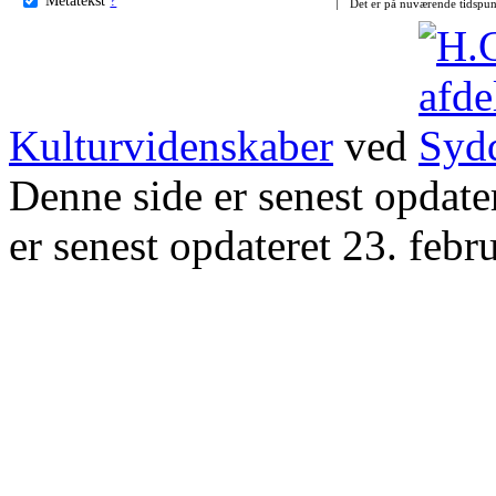
Det er på nuværende tidspun
Kulturvidenskaber
ved
Denne side er senest opdat
er senest opdateret 23. febr