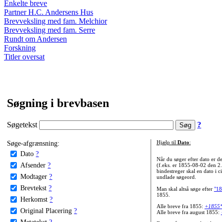
Enkelte breve
Partner H.C. Andersens Hus
Brevveksling med fam. Melchior
Brevveksling med fam. Serre
Rundt om Andersen
Forskning
Titler oversat
Søgning i brevbasen
Søgetekst
?
Søge-afgrænsning:
Hjælp til
Dato
:
Dato
?
Når du søger efter dato er
Afsender
?
(f.eks. er 1855-08-02 den 2
bindestreger skal en dato i c
Modtager
?
undlade søgeord.
Brevtekst
?
Man skal altså søge efter
"18
1855.
Herkomst
?
Alle breve fra 1855:
+1855
Original Placering
?
Alle breve fra august 1855:
Metatekst
?