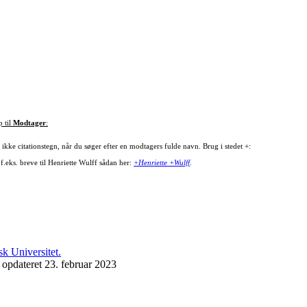
p til
Modtager
:
ikke citationstegn, når du søger efter en modtagers fulde navn. Brug i stedet +:
f.eks. breve til Henriette Wulff sådan her:
+Henriette +Wulff
.
 opdateret 23. februar 2023