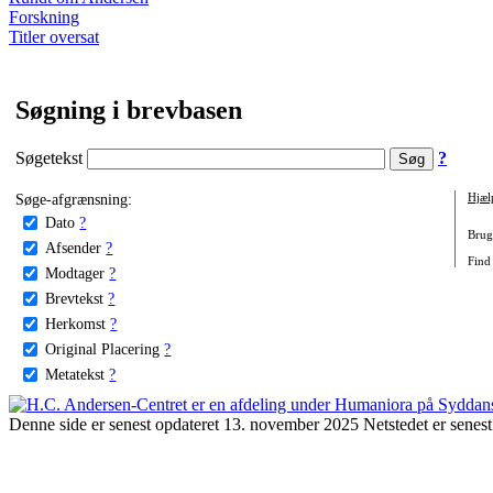
Forskning
Titler oversat
Søgning i brevbasen
Søgetekst
?
Søge-afgrænsning:
Hjæl
Dato
?
Brug 
Afsender
?
Find 
Modtager
?
Brevtekst
?
Herkomst
?
Original Placering
?
Metatekst
?
Denne side er senest opdateret 13. november 2025 Netstedet er senest