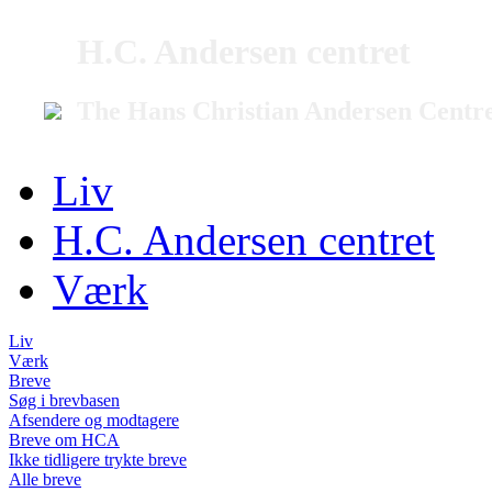
H.C. Andersen centret
The Hans Christian Andersen Centr
Liv
H.C. Andersen centret
Værk
Liv
Værk
Breve
Søg i brevbasen
Afsendere og modtagere
Breve om HCA
Ikke tidligere trykte breve
Alle breve