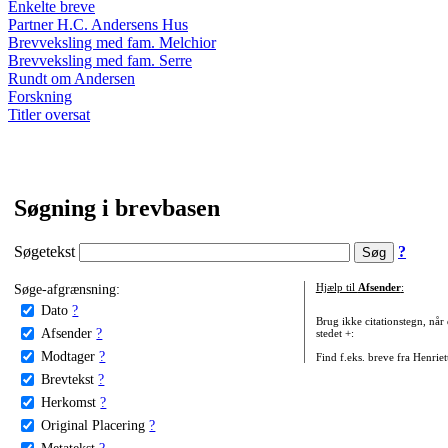
Enkelte breve
Partner H.C. Andersens Hus
Brevveksling med fam. Melchior
Brevveksling med fam. Serre
Rundt om Andersen
Forskning
Titler oversat
Søgning i brevbasen
Søgetekst
?
Søge-afgrænsning:
Hjælp til
Afsender
:
Dato
?
Brug ikke citationstegn, når
Afsender
?
stedet +:
Modtager
?
Find f.eks. breve fra Henrie
Brevtekst
?
Herkomst
?
Original Placering
?
Metatekst
?