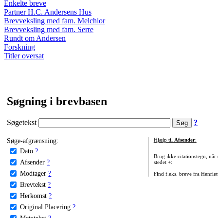
Enkelte breve
Partner H.C. Andersens Hus
Brevveksling med fam. Melchior
Brevveksling med fam. Serre
Rundt om Andersen
Forskning
Titler oversat
Søgning i brevbasen
Søgetekst
?
Søge-afgrænsning:
Hjælp til
Afsender
:
Dato
?
Brug ikke citationstegn, når
Afsender
?
stedet +:
Modtager
?
Find f.eks. breve fra Henrie
Brevtekst
?
Herkomst
?
Original Placering
?
Metatekst
?