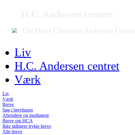
H.C. Andersen centret
The Hans Christian Andersen Centr
Liv
H.C. Andersen centret
Værk
Liv
Værk
Breve
Søg i brevbasen
Afsendere og modtagere
Breve om HCA
Ikke tidligere trykte breve
Alle breve