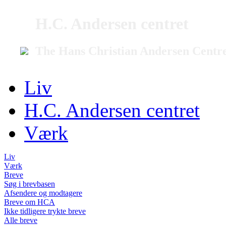
H.C. Andersen centret
The Hans Christian Andersen Centr
Liv
H.C. Andersen centret
Værk
Liv
Værk
Breve
Søg i brevbasen
Afsendere og modtagere
Breve om HCA
Ikke tidligere trykte breve
Alle breve