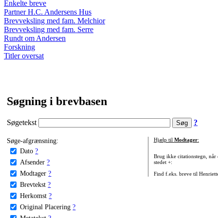
Enkelte breve
Partner H.C. Andersens Hus
Brevveksling med fam. Melchior
Brevveksling med fam. Serre
Rundt om Andersen
Forskning
Titler oversat
Søgning i brevbasen
Søgetekst
?
Søge-afgrænsning:
Hjælp til
Modtager
:
Dato
?
Brug ikke citationstegn, når
Afsender
?
stedet +:
Modtager
?
Find f.eks. breve til Henriet
Brevtekst
?
Herkomst
?
Original Placering
?
Metatekst
?