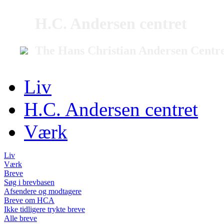
H.C. Andersen centret
The Hans Christian Andersen Centr
Liv
H.C. Andersen centret
Værk
Liv
Værk
Breve
Søg i brevbasen
Afsendere og modtagere
Breve om HCA
Ikke tidligere trykte breve
Alle breve