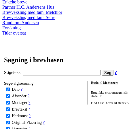
Enkelte breve
Partner H.C. Andersens Hus
Brevveksling med fam. Melchior
Brevveksling med fam. Serre
Rundt om Andersen
Forskning
Titler oversat
Søgning i brevbasen
Søgetekst
?
Søge-afgrænsning:
Hjælp til
Modtager
:
Dato
?
Brug ikke citationstegn, når
Afsender
?
stedet +:
Modtager
?
Find f.eks. breve til Henriet
Brevtekst
?
Herkomst
?
Original Placering
?
Metatekst
?