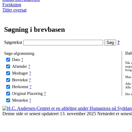
Forskning
Titler oversat
Søgning i brevbasen
Søgetekst
?
Søge-afgrænsning:
Hjæl
Dato
?
Når 
Afsender
?
augu
bruge
Modtager
?
Man 
Brevtekst
?
Alle
Herkomst
?
Alle
Original Placering
?
Det 
Metatekst
?
Denne side er senest opdateret 13. november 2025 Netstedet er senest