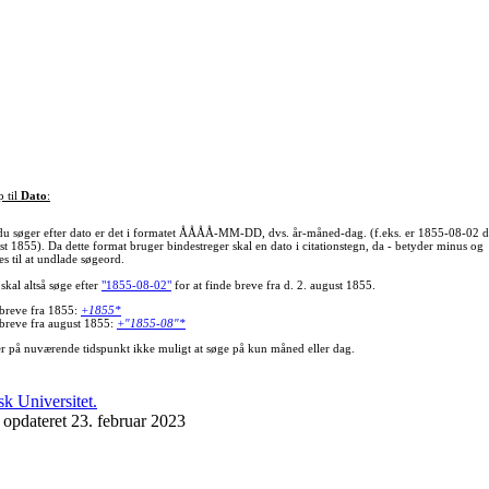
p til
Dato
:
du søger efter dato er det i formatet ÅÅÅÅ-MM-DD, dvs. år-måned-dag. (f.eks. er 1855-08-02 d
st 1855). Da dette format bruger bindestreger skal en dato i citationstegn, da - betyder minus og
s til at undlade søgeord.
skal altså søge efter
"1855-08-02"
for at finde breve fra d. 2. august 1855.
 breve fra 1855:
+1855*
 breve fra august 1855:
+"1855-08"*
er på nuværende tidspunkt ikke muligt at søge på kun måned eller dag.
 opdateret 23. februar 2023