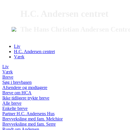
H.C. Andersen centret
The Hans Christian Andersen Centr
Liv
H.C. Andersen centret
Værk
Liv
Værk
Breve
Søg i brevbasen
Afsendere og modtagere
Breve om HCA
Ikke tidligere trykte breve
Alle breve
Enkelte breve
Partner H.C. Andersens Hus
Brevveksling med fam. Melchior
Brevveksling med fam. Serre
Rundt om Andersen