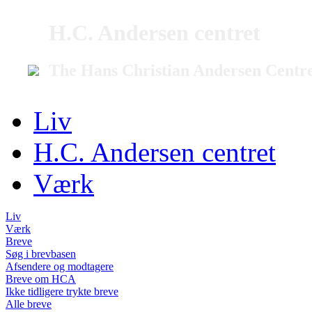
H.C. Andersen centret
The Hans Christian Andersen Centr
Liv
H.C. Andersen centret
Værk
Liv
Værk
Breve
Søg i brevbasen
Afsendere og modtagere
Breve om HCA
Ikke tidligere trykte breve
Alle breve