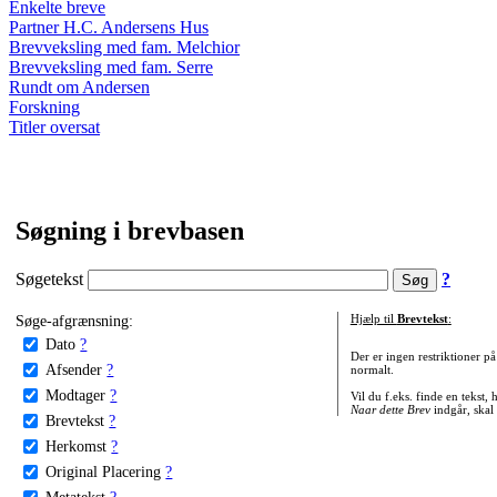
Enkelte breve
Partner H.C. Andersens Hus
Brevveksling med fam. Melchior
Brevveksling med fam. Serre
Rundt om Andersen
Forskning
Titler oversat
Søgning i brevbasen
Søgetekst
?
Søge-afgrænsning:
Hjælp til
Brevtekst
:
Dato
?
Der er ingen restriktioner p
Afsender
?
normalt.
Modtager
?
Vil du f.eks. finde en tekst,
Naar dette Brev
indgår, skal
Brevtekst
?
Herkomst
?
Original Placering
?
Metatekst
?