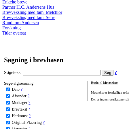
Enkelte breve
Partner H.C. Andersens Hus
Brevveksling med fam. Melchior
Brevveksling med fam. Serre
Rundt om Andersen
Forskning
Titler oversat
Søgning i brevbasen
Søgetekst
?
Søge-afgrænsning:
Hjælp til
Metatekst
:
Dato
?
Metatekst er forskellige reda
Afsender
?
Der er ingen restriktioner på
Modtager
?
Brevtekst
?
Herkomst
?
Original Placering
?
Metatekst
?