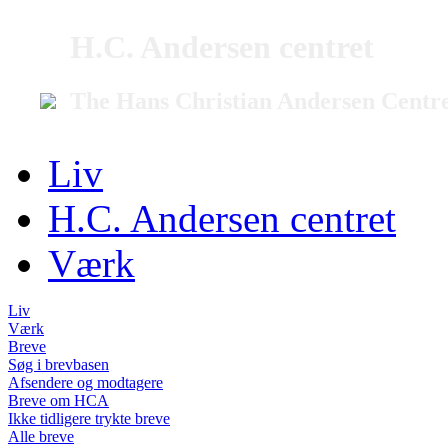
H.C. Andersen centret
The Hans Christian Andersen Centr
Liv
H.C. Andersen centret
Værk
Liv
Værk
Breve
Søg i brevbasen
Afsendere og modtagere
Breve om HCA
Ikke tidligere trykte breve
Alle breve